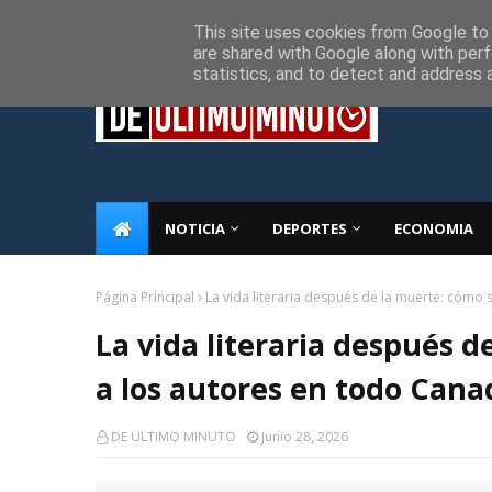
Inicio
Sobre Nosotros
Descargo de responsabilidad
P
This site uses cookies from Google to d
are shared with Google along with perf
statistics, and to detect and address 
NOTICIA
DEPORTES
ECONOMIA
Página Principal
La vida literaria después de la muerte: cómo
La vida literaria después 
a los autores en todo Cana
DE ULTIMO MINUTO
Junio 28, 2026