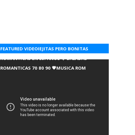
FEATURED VIDEOIEJITAS PERO BONITAS
ROMANTICAS EN ESPANOL 💘 BALADAS
ROMANTICAS 70 80 90 💗MUSICA ROM