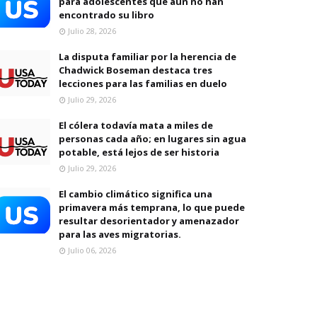
para adolescentes que aún no han
encontrado su libro
Julio 28, 2026
La disputa familiar por la herencia de
Chadwick Boseman destaca tres
lecciones para las familias en duelo
Julio 29, 2026
El cólera todavía mata a miles de
personas cada año; en lugares sin agua
potable, está lejos de ser historia
Julio 29, 2026
El cambio climático significa una
primavera más temprana, lo que puede
resultar desorientador y amenazador
para las aves migratorias.
Julio 06, 2026