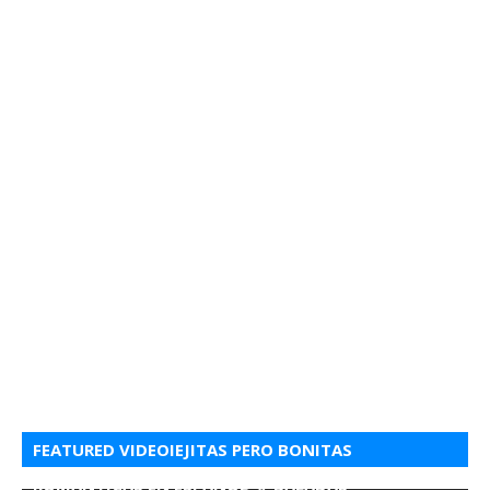
FEATURED VIDEOIEJITAS PERO BONITAS
ROMANTICAS EN ESPANOL 💘 BALADAS