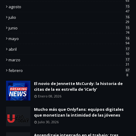
93
agosto
15
47
julio
16
29
junio
15
74
mayo
16
94
abril
17
10
marzo
17
31
febrero
67
8
El novio de Jennette McCurdy: la historia de
citas de la ex estrella de ‘iCarly’
Enero 08, 2026
Mucho más que Onlyfans: equipos digitales
que monetizan la intimidad de las jóvenes
Julio 30, 2026
Aprendizaje integrado en el trabajo: tres