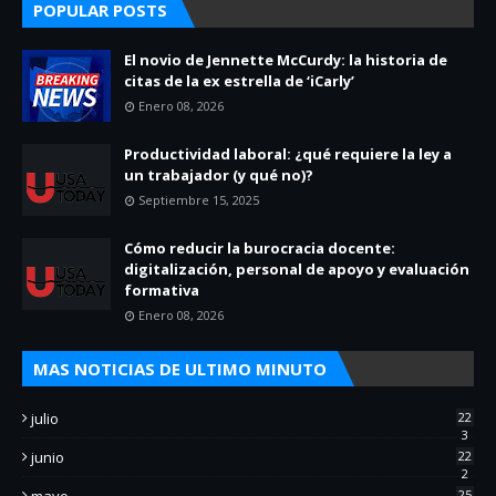
POPULAR POSTS
El novio de Jennette McCurdy: la historia de
citas de la ex estrella de ‘iCarly’
Enero 08, 2026
Productividad laboral: ¿qué requiere la ley a
un trabajador (y qué no)?
Septiembre 15, 2025
Cómo reducir la burocracia docente:
digitalización, personal de apoyo y evaluación
formativa
Enero 08, 2026
MAS NOTICIAS DE ULTIMO MINUTO
julio
22
3
junio
22
2
mayo
25