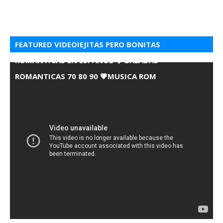
FEATURED VIDEOIEJITAS PERO BONITAS
ROMANTICAS EN ESPANOL 💘 BALADAS
ROMANTICAS 70 80 90 💗MUSICA ROM