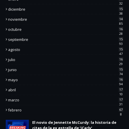
32
diciembre
15
38
noviembre
14
85
octubre
16
28
septiembre
15
93
agosto
15
47
julio
16
29
junio
15
74
mayo
16
94
abril
17
10
marzo
17
31
febrero
67
8
El novio de Jennette McCurdy: la historia de
citas de la ex estrella de ‘iCarly’