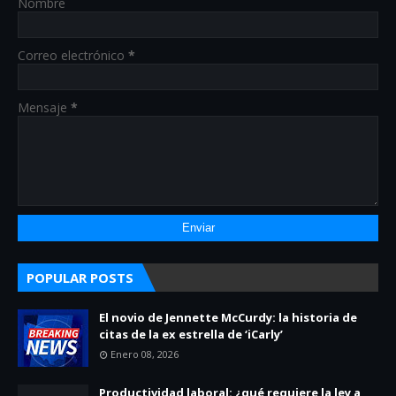
Nombre
Correo electrónico
*
Mensaje
*
POPULAR POSTS
El novio de Jennette McCurdy: la historia de
citas de la ex estrella de ‘iCarly’
Enero 08, 2026
Productividad laboral: ¿qué requiere la ley a