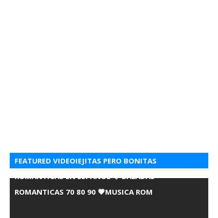
FEATURED VIDEOIEJITAS PERO BONITAS
ROMANTICAS EN ESPANOL 💘 BALADAS
ROMANTICAS 70 80 90 💗MUSICA ROM