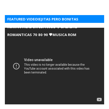
FEATURED VIDEOIEJITAS PERO BONITAS
ROMANTICAS EN ESPANOL 💘 BALADAS
ROMANTICAS 70 80 90 💗MUSICA ROM