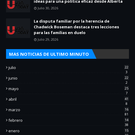
ideas para una política eficaz desde Alberta
Julio 30, 2026
La disputa familiar por la herencia de
Chadwick Boseman destaca tres lecciones
para las familias en duelo
Julio 29, 2026
MAS NOTICIAS DE ULTIMO MINUTO
julio
22
3
junio
22
2
mayo
25
7
abril
41
8
marzo
16
81
febrero
14
38
enero
15