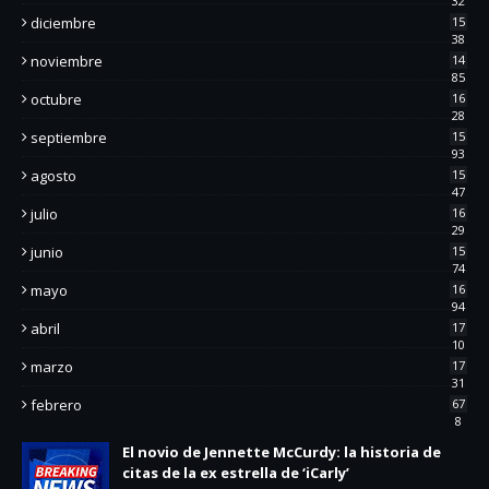
32
diciembre
15
38
noviembre
14
85
octubre
16
28
septiembre
15
93
agosto
15
47
julio
16
29
junio
15
74
mayo
16
94
abril
17
10
marzo
17
31
febrero
67
8
El novio de Jennette McCurdy: la historia de
citas de la ex estrella de ‘iCarly’