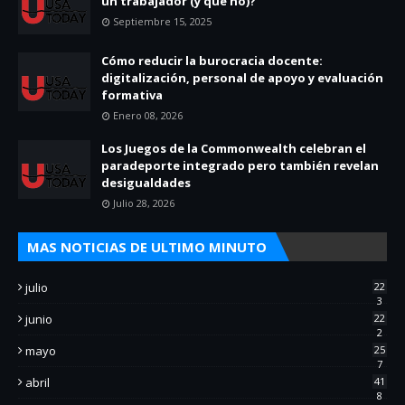
un trabajador (y qué no)?
Septiembre 15, 2025
Cómo reducir la burocracia docente:
digitalización, personal de apoyo y evaluación
formativa
Enero 08, 2026
Los Juegos de la Commonwealth celebran el
paradeporte integrado pero también revelan
desigualdades
Julio 28, 2026
MAS NOTICIAS DE ULTIMO MINUTO
julio
22
3
junio
22
2
mayo
25
7
abril
41
8