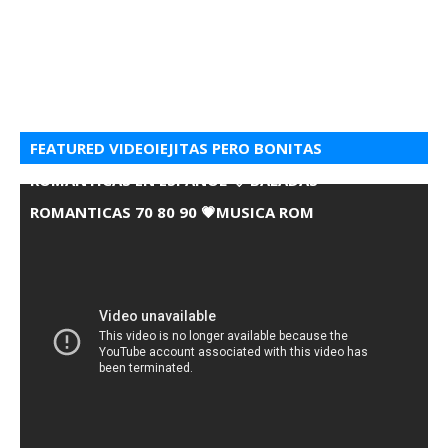
FEATURED VIDEOIEJITAS PERO BONITAS
ROMANTICAS EN ESPANOL 💘 BALADAS
ROMANTICAS 70 80 90 💗MUSICA ROM