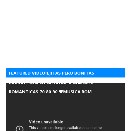
FEATURED VIDEOIEJITAS PERO BONITAS
ROMANTICAS EN ESPANOL 💘 BALADAS
ROMANTICAS 70 80 90 💗MUSICA ROM