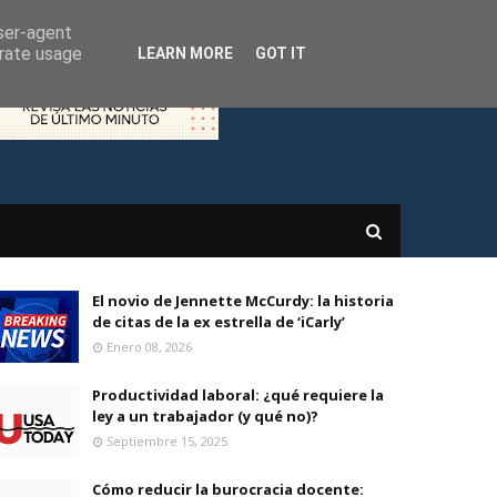
user-agent
erate usage
LEARN MORE
GOT IT
El novio de Jennette McCurdy: la historia
de citas de la ex estrella de ‘iCarly’
Enero 08, 2026
Productividad laboral: ¿qué requiere la
ley a un trabajador (y qué no)?
Septiembre 15, 2025
Cómo reducir la burocracia docente: