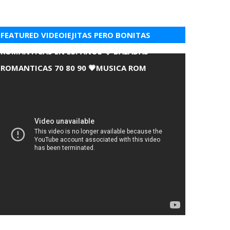
FEATURED VIDEOIEJITAS PERO BONITAS
ROMANTICAS EN ESPANOL 💘 BALADAS
ROMANTICAS 70 80 90 💗MUSICA ROM