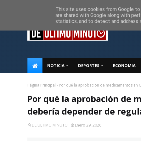
Inicio
Sobre Nosotros
Descargo de responsabilidad
P
This site uses cookies from Google to d
are shared with Google along with perf
statistics, and to detect and address 
NOTICIA
DEPORTES
ECONOMIA
Página Principal
Por qué la aprobación de medicamentos en C
Por qué la aprobación de
debería depender de regul
DE ULTIMO MINUTO
Enero 29, 2026