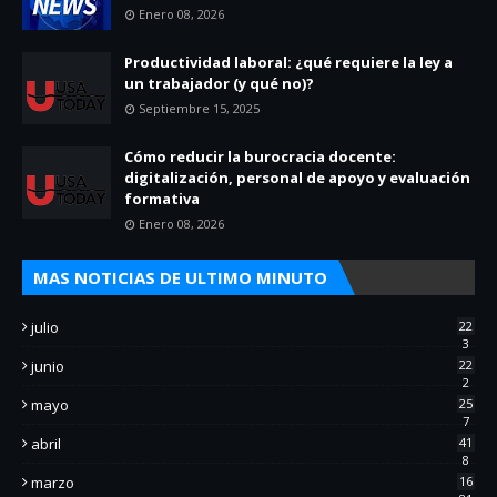
Enero 08, 2026
Productividad laboral: ¿qué requiere la ley a
un trabajador (y qué no)?
Septiembre 15, 2025
Cómo reducir la burocracia docente:
digitalización, personal de apoyo y evaluación
formativa
Enero 08, 2026
MAS NOTICIAS DE ULTIMO MINUTO
julio
22
3
junio
22
2
mayo
25
7
abril
41
8
marzo
16