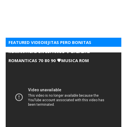
FEATURED VIDEOIEJITAS PERO BONITAS
ROMANTICAS EN ESPANOL 💘 BALADAS
ROMANTICAS 70 80 90 💗MUSICA ROM