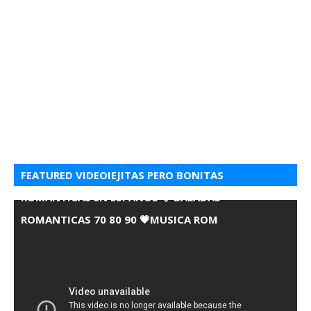
FEATURED VIDEOIEJITAS PERO BONITAS
ROMANTICAS EN ESPANOL 💘 BALADAS
ROMANTICAS 70 80 90 💗MUSICA ROM