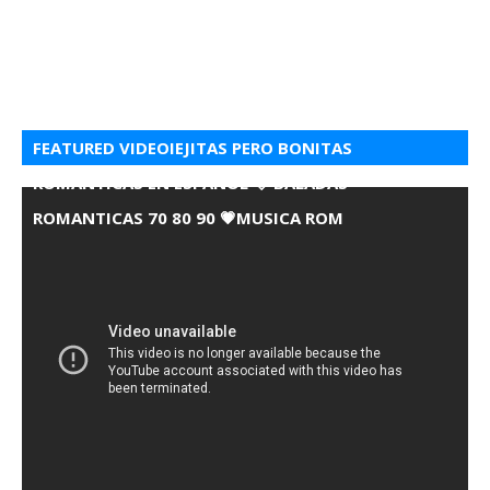
FEATURED VIDEOIEJITAS PERO BONITAS
ROMANTICAS EN ESPANOL 💘 BALADAS
ROMANTICAS 70 80 90 💗MUSICA ROM