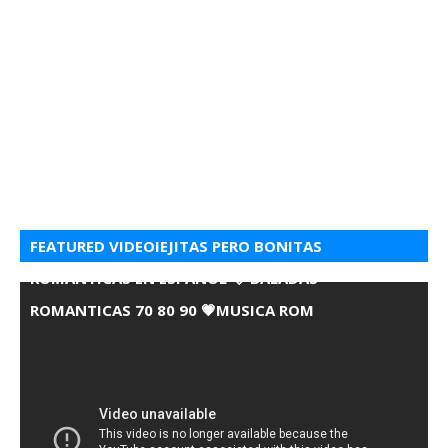
FEATURED VIDEOIEJITAS PERO BONITAS
ROMANTICAS EN ESPANOL 💘 BALADAS
ROMANTICAS 70 80 90 💗MUSICA ROM