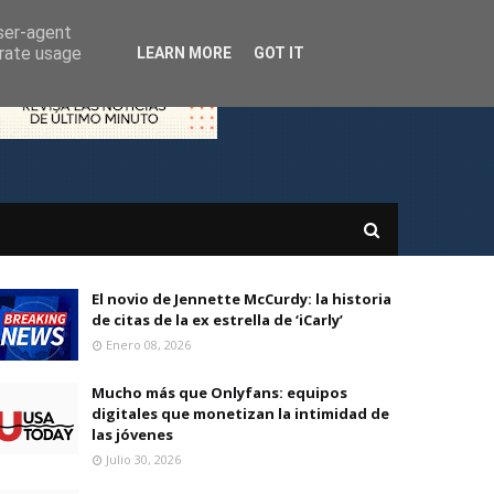
user-agent
erate usage
LEARN MORE
GOT IT
El novio de Jennette McCurdy: la historia
de citas de la ex estrella de ‘iCarly’
Enero 08, 2026
Mucho más que Onlyfans: equipos
digitales que monetizan la intimidad de
las jóvenes
Julio 30, 2026