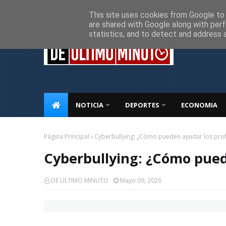
Inicio
Sobre Nosotros
Descargo de responsabilidad
P
This site uses cookies from Google to d
are shared with Google along with perf
statistics, and to detect and address 
NOTICIA
DEPORTES
ECONOMIA
Página Principal
Cyberbullying: ¿Cómo pueden ayudar los pro
Cyberbullying: ¿Cómo pued
DE ULTIMO MINUTO
Mayo 09, 2026