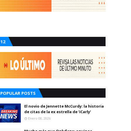
12
POPULAR POSTS
El novio de Jennette McCurdy: la historia
de citas de la ex estrella de ‘iCarly’
Enero 08, 2026
Mucho más que Onlyfans: equipos