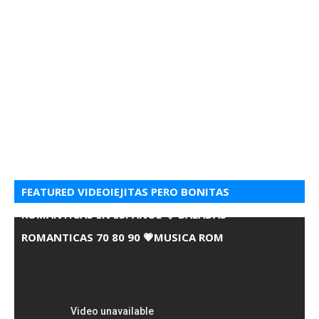
FEATURED VIDEOIEJITAS PERO BONITAS
ROMANTICAS EN ESPANOL 💘 BALADAS
ROMANTICAS 70 80 90 💗MUSICA ROM