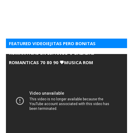
FEATURED VIDEOIEJITAS PERO BONITAS
ROMANTICAS EN ESPANOL 💘 BALADAS
ROMANTICAS 70 80 90 💗MUSICA ROM