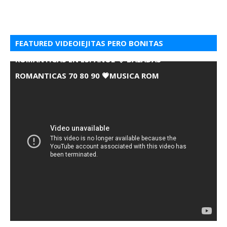
FEATURED VIDEOIEJITAS PERO BONITAS
ROMANTICAS EN ESPANOL 💘 BALADAS
ROMANTICAS 70 80 90 💗MUSICA ROM