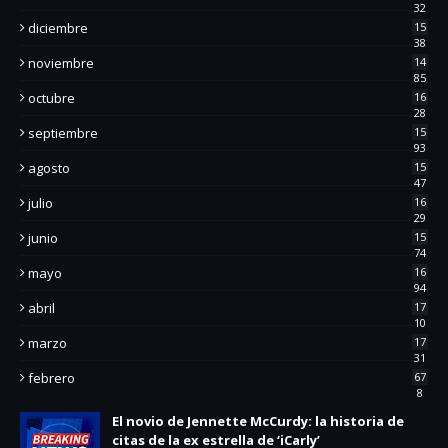
32
diciembre
15
38
noviembre
14
85
octubre
16
28
septiembre
15
93
agosto
15
47
julio
16
29
junio
15
74
mayo
16
94
abril
17
10
marzo
17
31
febrero
67
8
El novio de Jennette McCurdy: la historia de
citas de la ex estrella de ‘iCarly’