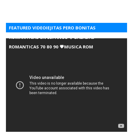
FEATURED VIDEOIEJITAS PERO BONITAS
ROMANTICAS EN ESPANOL 💘 BALADAS
ROMANTICAS 70 80 90 💗MUSICA ROM